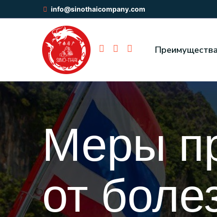
info@sinothaicompany.com
Преимуществ
Меры п
от боле