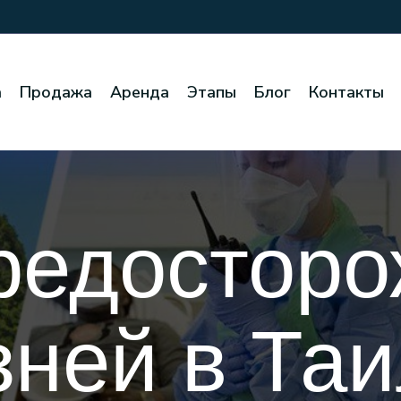
а
Продажа
Аренда
Этапы
Блог
Контакты
редосторо
зней в Та