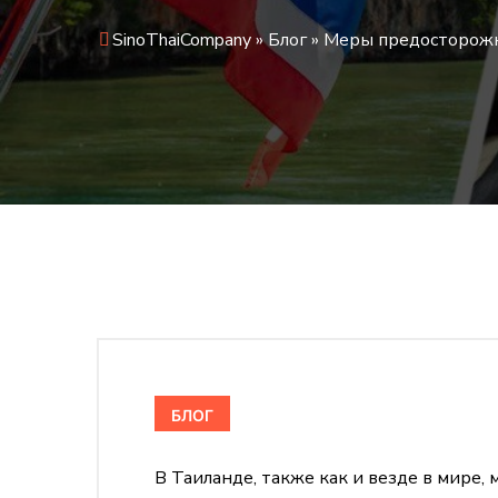
SinoThaiCompany
»
Блог
»
Меры предосторожн
БЛОГ
В Таиланде, также как и везде в мире